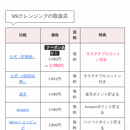
SISIクレンジングの取扱店
送
比較
価格
特典
料
クーポンあ
り！
無
サステナブルコット
公式（定期便）
3,980円
料
ン付き
2,980
→
円
公式（2回目以
無
サステナブルコットン
3,841円
降）
料
付き
無
楽天
3,980円
楽天ポイント貯まる
料
無
Amazonポイント貯ま
Amazon
3,980円
料
る
Yahooショッピン
無
ペイペイポイント貯ま
3,800円
グ
料
る