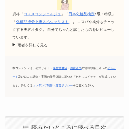
資格「
コスメコンシェルジュ
」「
日本化粧品検定
1級・特級」
。
「
化粧品成分上級スペシャリスト
」
コスパや成分もチェッ
。
クする美容オタク
自分でちゃんと試したものをレビューし
。
ています
著者を詳しく見る
本コンテンツは、公式サイト・
厚生労働省
・
消費者庁
の情報や第三者への
アンケ
ート
及び口コミ調査・実際の使用体験に基づき「わたしスイッチ」が作成してい
ます。詳しくは
コンテンツ制作・運営ポリシー
をご覧ください。
読みたいところに飛べる目次