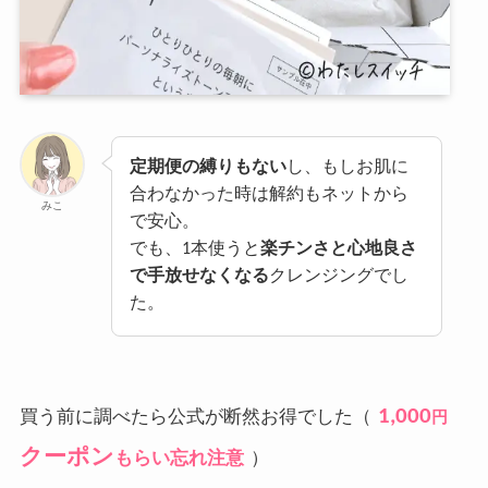
定期便の縛りもない
し、もしお肌に
合わなかった時は解約もネットから
みこ
で安心。
でも、1本使うと
楽チンさと心地良さ
で手放せなくなる
クレンジングでし
た。
1,000
買う前に調べたら公式が断然お得でした（
円
クーポン
もらい忘れ注意
）