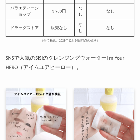
バラエティーシ
な
3,980円
なし
ョップ
し
な
ドラッグストア
販売なし
なし
し
（全て税込、2025年12月14日時点の価格）
SNSで人気のSISIのクレンジングウォーターI m Your
HERO（アイムユアヒーロー）。