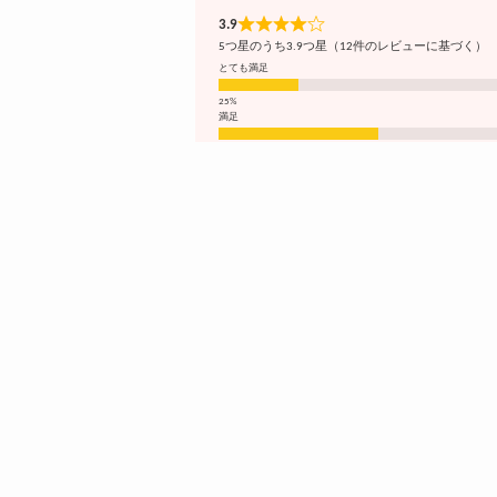
3.9
5つ星のうち3.9つ星（12件のレビューに基づく）
とても満足
満足
ふつう
不満
とても不満
スクロールできます
寿子
40代 女性
Cを愛用しているので、ついでに
オーガニックと言うことでとても肌にい