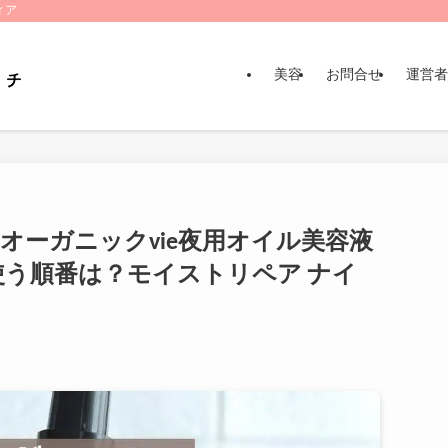
ィア
美容
お問合せ
運営者
オーガニックvie夜用オイル美容液
う順番は？モイストリペア ナイ