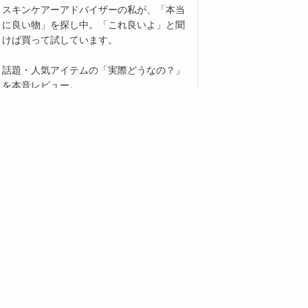
スキンケアーアドバイザーの私が、「本当
に良い物」を探し中。「これ良いよ」と聞
けば買って試しています。
話題・人気アイテムの「実際どうなの？」
を本音レビュー。
・スキンケアアドバイザー
・コスメコンシェルジュ
・化粧品成分上級スペシャリスト
・化粧品検定 1・2級
・Yahoo! JAPAN クリエイターズ
・インスタ3万人
（大人プチプラアイテム紹介中）
詳しいプロフィール
20代 女性
そら
ック製品をよく購入してるの
オイルなのに、そんなにべとつく感